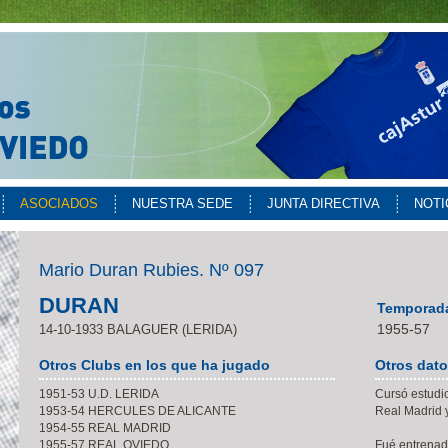
ASOCIADOS
NUESTRA SEDE
JUNTA DIRECTIVA
NOTI
Mario Duran Rubies. Nº 097
DURAN
Temporada
1955-57
14-10-1933 BALAGUER (LERIDA)
Otros Clubs en los que ha jugado
Otros dat
1951-53 U.D. LERIDA
Cursó estudio
1953-54 HERCULES DE ALICANTE
Real Madrid 
1954-55 REAL MADRID
1955-57 REAL OVIEDO
Fué entrenad