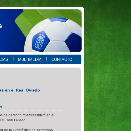
CIAS
MULTIMEDIA
CONTACTO
s en el Real Oviedo
os
s de derecho mientras militó en el
y el Real Oviedo.
or de la Gimnástica de Tarragona