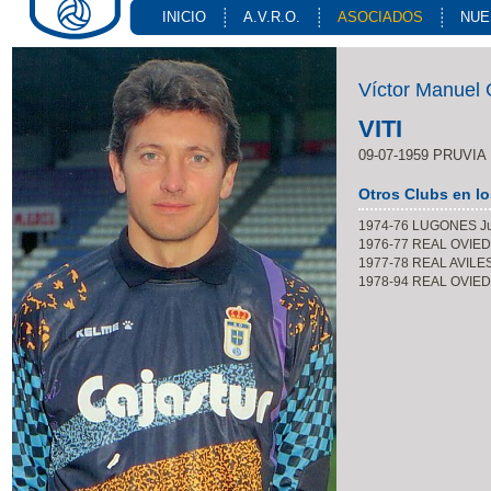
INICIO
A.V.R.O.
ASOCIADOS
NUE
Víctor Manuel 
VITI
09-07-1959 PRUVIA
Otros Clubs en l
1974-76 LUGONES Ju
1976-77 REAL OVIED
1977-78 REAL AVILES
1978-94 REAL OVIE